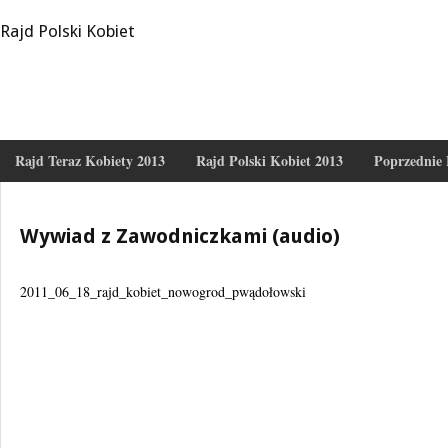
Rajd Polski Kobiet
Rajd Teraz Kobiety 2013
Rajd Polski Kobiet 2013
Poprzednie 
Wywiad z Zawodniczkami (audio)
2011_06_18_rajd_kobiet_nowogrod_pwądołowski