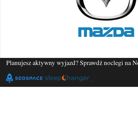
Planujesz aktywny wyjazd? Sprawdź noclegi na
N
"