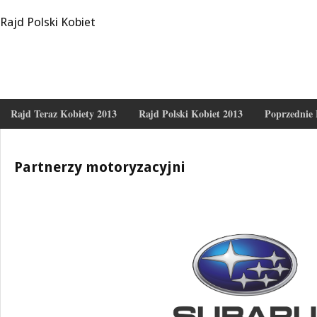
Rajd Polski Kobiet
Rajd Teraz Kobiety 2013
Rajd Polski Kobiet 2013
Poprzednie 
Partnerzy motoryzacyjni