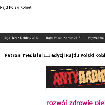
Rajd Polski Kobiet
Rajd Teraz Kobiety 2013
Rajd Polski Kobiet 2013
Poprzednie 
Patroni medialni III edycji Rajdu Polski Kob