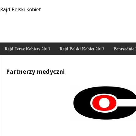
Rajd Polski Kobiet
Rajd Teraz Kobiety 2013
Rajd Polski Kobiet 2013
Poprzednie 
Partnerzy medyczni