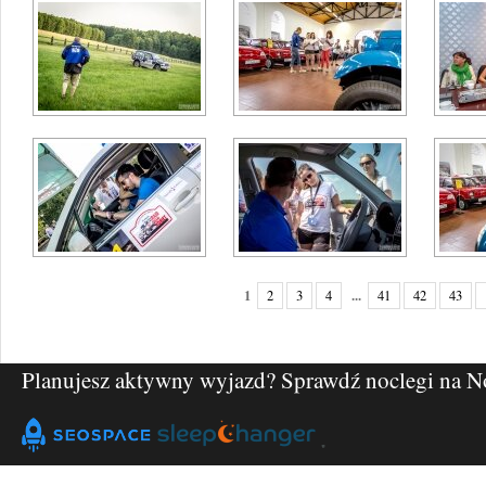
1
...
2
3
4
41
42
43
Planujesz aktywny wyjazd? Sprawdź noclegi na
N
"