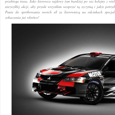
przebiega trasa. Jako kierowca rajdowy tym bardziej po raz kolejny z wiel
niezwykłej akcji, aby przede wszystkim wesprzeć tą szczytną i jakże potrz
Panie do spróbowania swoich sił za kierownicą na odcinkach specja
zobaczenia już wkrótce!