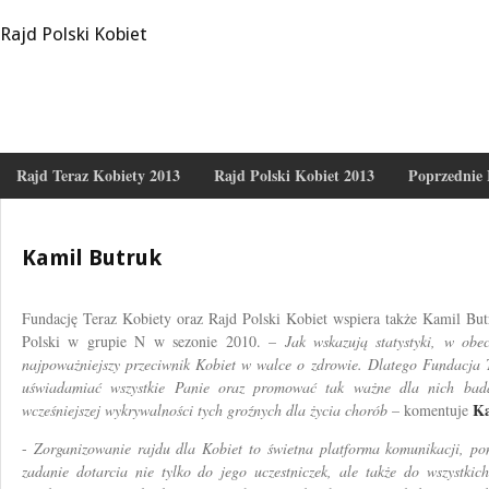
Rajd Polski Kobiet
Rajd Teraz Kobiety 2013
Rajd Polski Kobiet 2013
Poprzednie 
Kamil Butruk
Fundację Teraz Kobiety oraz Rajd Polski Kobiet wspiera także Kamil But
Polski w grupie N w sezonie 2010. –
Jak wskazują statystyki, w ob
najpoważniejszy przeciwnik Kobiet w walce o zdrowie. Dlatego Fundacja 
uświadamiać wszystkie Panie oraz promować tak ważne dla nich badan
Ka
wcześniejszej wykrywalności tych groźnych dla życia chorób
– komentuje
-
Zorganizowanie rajdu dla Kobiet to świetna platforma komunikacji, po
zadanie dotarcia nie tylko do jego uczestniczek, ale także do wszystkic