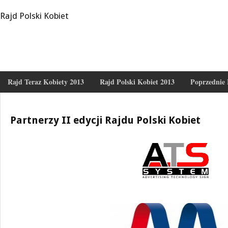
Rajd Polski Kobiet
Rajd Teraz Kobiety 2013
Rajd Polski Kobiet 2013
Poprzednie 
Partnerzy II edycji Rajdu Polski Kobiet