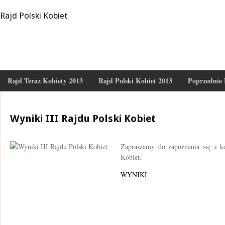
Rajd Polski Kobiet
Rajd Teraz Kobiety 2013
Rajd Polski Kobiet 2013
Poprzednie 
Wyniki III Rajdu Polski Kobiet
Zapraszamy do zapoznania się z 
Kobiet.
WYNIKI