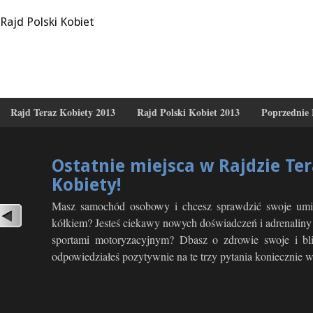
Rajd Polski Kobiet
Rajd Teraz Kobiety 2013
Rajd Polski Kobiet 2013
Poprzednie 
Ostatnie miejsca w Rajdzie Te
Kobiety!
Masz samochód osobowy i chcesz sprawdzić swoje umie
kółkiem? Jesteś ciekawy nowych doświadczeń i adrenaliny
sportami motoryzacyjnym? Dbasz o zdrowie swoje i blis
odpowiedziałeś pozytywnie na te trzy pytania koniecznie we